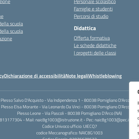
zione
Personale scolastico
Famiglie e studenti
ne
Percorsi di studio
della scuola
Didattica
della scuola
Offerta formativa
azione
Le schede didattiche
I progetti delle classi
cy
Dichiarazione di accessibilità
Note legali
Whistleblowing
Plesso Salvo D'Acquisto - Via Indipendenza 1 - 80038 Pomigliano D'Arco (NA)
Plesso Elsa Morante - Via Leonardo Da Vinci - 80038 Pomigliano D'Arco (NA)
Plesso Leone - Via Pascoli - 80038 Pomigliano D'Arco (NA)
0813177304 - Mail: naic8g1003@istruzione.it - Pec: naic8g1003@pec.istruzi
Codice Univoco ufficio: UIECQ7
codice Meccanografico: NAIC8G1003