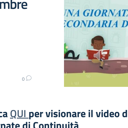
embre
0
cca
QUI
per visionare il video d
nate di Continuità