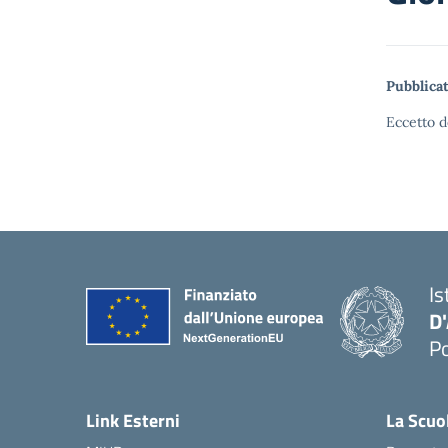
Pubblicat
Eccetto d
Is
D
Po
— 
Link Esterni
La Scuo