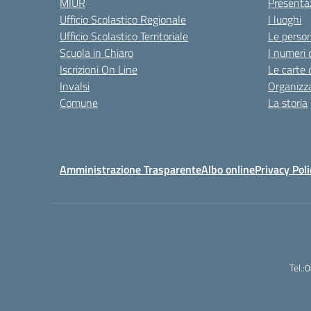
MIUR
Presenta
Ufficio Scolastico Regionale
I luoghi
Ufficio Scolastico Territoriale
Le perso
Scuola in Chiaro
I numeri 
Iscrizioni On Line
Le carte 
Invalsi
Organizz
Comune
La storia
Amministrazione Trasparente
Albo online
Privacy Poli
Tel.: