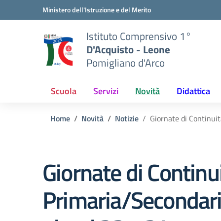
Vai ai contenuti
Vai al menu di navigazione
Vai al footer
Ministero dell'Istruzione e del Merito
Istituto Comprensivo 1°
D'Acquisto - Leone
Pomigliano d'Arco
Scuola
Servizi
Novità
Didattica
Home
Novità
Notizie
Giornate di Continui
Giornate di Continu
Primaria/Secondari