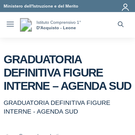
Vai ai contenuti
Vai al menu di navigazione
Vai al footer
Ministero dell'Istruzione e del Merito
Istituto Comprensivo 1°
D'Acquisto - Leone
GRADUATORIA
DEFINITIVA FIGURE
INTERNE – AGENDA SUD
GRADUATORIA DEFINITIVA FIGURE
INTERNE - AGENDA SUD