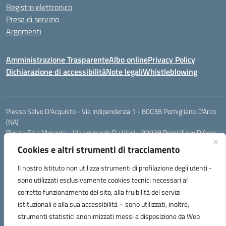
Registro elettronico
Presa di servizio
Argomenti
Amministrazione Trasparente
Albo online
Privacy Policy
Dichiarazione di accessibilità
Note legali
Whistleblowing
Plesso Salvo D'Acquisto - Via Indipendenza 1 - 80038 Pomigliano D'Arco
(NA)
Plesso Elsa Morante - Via Leonardo Da Vinci - 80038 Pomigliano D'Arco
(NA)
Cookies e altri strumenti di tracciamento
Plesso Leone - Via Pascoli - 80038 Pomigliano D'Arco (NA)
Tel.:0813177304 - Mail: naic8g1003@istruzione.it - Pec:
Il nostro Istituto non utilizza strumenti di profilazione degli utenti -
naic8g1003@pec.istruzione.it
sono utilizzati esclusivamente cookies tecnici necessari al
Codice Univoco ufficio: UIECQ7
corretto funzionamento del sito, alla fruibilità dei servizi
codice Meccanografico: NAIC8G1003
istituzionali e alla sua accessibilità – sono utilizzati, inoltre,
Codice Fiscale: 93076670632
strumenti statistici anonimizzati messi a disposizione da Web