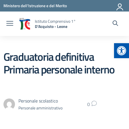
Vai ai contenuti
Vai al menu di navigazione
Vai al footer
Ministero dell'Istruzione e del Merito
Istituto Comprensivo 1°
D'Acquisto - Leone
Apr
Graduatoria definitiva
Primaria personale interno
Personale scolastico
0
Personale amministrativo