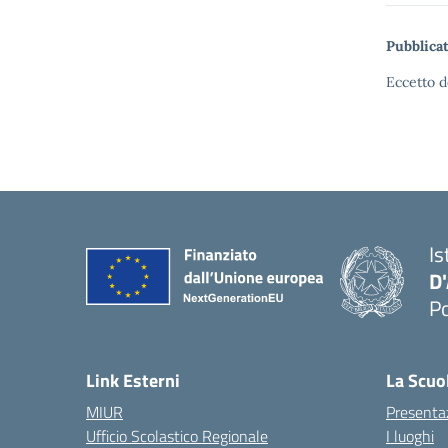
Pubblicat
Eccetto d
Is
D
Po
— 
Link Esterni
La Scuo
MIUR
Presenta
Ufficio Scolastico Regionale
I luoghi