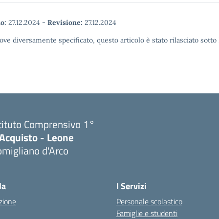
o:
27.12.2024
-
Revisione:
27.12.2024
ove diversamente specificato, questo articolo è stato rilasciato sott
tituto Comprensivo 1°
'Acquisto - Leone
migliano d'Arco
Visita la pagina iniziale della scuola
la
I Servizi
zione
Personale scolastico
Famiglie e studenti