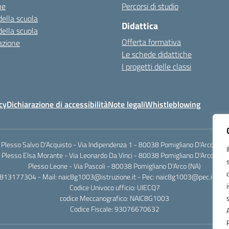
ne
Percorsi di studio
della scuola
Didattica
della scuola
Offerta formativa
azione
Le schede didattiche
I progetti delle classi
cy
Dichiarazione di accessibilità
Note legali
Whistleblowing
Plesso Salvo D'Acquisto - Via Indipendenza 1 - 80038 Pomigliano D'Arco (NA)
Plesso Elsa Morante - Via Leonardo Da Vinci - 80038 Pomigliano D'Arco (NA)
Plesso Leone - Via Pascoli - 80038 Pomigliano D'Arco (NA)
0813177304 - Mail: naic8g1003@istruzione.it - Pec: naic8g1003@pec.istruzi
Codice Univoco ufficio: UIECQ7
codice Meccanografico: NAIC8G1003
Codice Fiscale: 93076670632