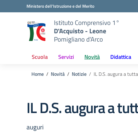
Vai ai contenuti
Vai al menu di navigazione
Vai al footer
Ministero dell'Istruzione e del Merito
Istituto Comprensivo 1°
D'Acquisto - Leone
Pomigliano d'Arco
Scuola
Servizi
Novità
Didattica
Home
Novità
Notizie
IL D.S. augura a tut
IL D.S. augura a tu
auguri