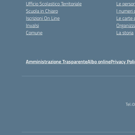
Ufficio Scolastico Territoriale
Le perso
Scuola in Chiaro
I numeri 
Iscrizioni On Line
Le carte 
Invalsi
Organizz
Comune
La storia
Amministrazione Trasparente
Albo online
Privacy Poli
Tel.: