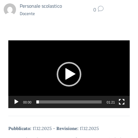
Personale scolastico
0
Docente
Video
Player
00:00
01:21
Pubblicato:
17.12.2025
-
Revisione:
17.12.2025