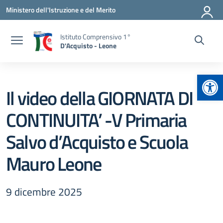
Vai ai contenuti
Vai al menu di navigazione
Vai al footer
Ministero dell'Istruzione e del Merito
Istituto Comprensivo 1°
D'Acquisto - Leone
Apr
Il video della GIORNATA DI
CONTINUITA’ -V Primaria
Salvo d’Acquisto e Scuola
Mauro Leone
9 dicembre 2025