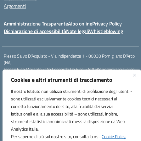
Argomenti
Amministrazione Trasparente
Albo online
Privacy Policy
Dichiarazione di accessibilità
Note legali
Whistleblowing
Plesso Salvo D'Acquisto - Via Indipendenza 1 - 80038 Pomigliano D'Arco
(NA)
Plesso Elsa Morante - Via Leonardo Da Vinci - 80038 Pomigliano D'Arco
(NA)
Cookies e altri strumenti di tracciamento
Plesso Leone - Via Pascoli - 80038 Pomigliano D'Arco (NA)
Tel.:0813177304 - Mail: naic8g1003@istruzione.it - Pec:
Il nostro Istituto non utilizza strumenti di profilazione degli utenti -
naic8g1003@pec.istruzione.it
sono utilizzati esclusivamente cookies tecnici necessari al
Codice Univoco ufficio: UIECQ7
corretto funzionamento del sito, alla fruibilità dei servizi
codice Meccanografico: NAIC8G1003
istituzionali e alla sua accessibilità – sono utilizzati, inoltre,
Codice Fiscale: 93076670632
strumenti statistici anonimizzati messi a disposizione da Web
Analytics Italia.
Hosting & Powered by 3D Solution S.r.l.
Per saperne di più sul nostro sito, consulta la ns.
Cookie Policy.