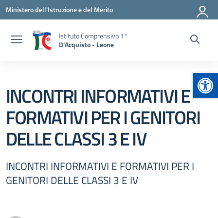
Vai ai contenuti
Vai al menu di navigazione
Vai al footer
Ministero dell'Istruzione e del Merito
Istituto Comprensivo 1°
D'Acquisto - Leone
Apr
INCONTRI INFORMATIVI E
FORMATIVI PER I GENITORI
DELLE CLASSI 3 E IV
INCONTRI INFORMATIVI E FORMATIVI PER I
GENITORI DELLE CLASSI 3 E IV