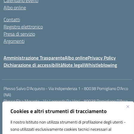
Calendario eventi
Albo online
Contatti
Registro elettronico
Presa di servizio
Argomenti
Amministrazione Trasparente
Albo online
Privacy Policy
Dichiarazione di accessibilità
Note legali
Whistleblowing
Plesso Salvo D'Acquisto - Via Indipendenza 1 - 80038 Pomigliano D'Arco
(NA)
Plesso Elsa Morante - Via Leonardo Da Vinci - 80038 Pomigliano D'Arco
(NA)
Cookies e altri strumenti di tracciamento
Plesso Leone - Via Pascoli - 80038 Pomigliano D'Arco (NA)
Tel.:0813177304 - Mail: naic8g1003@istruzione.it - Pec:
Il nostro Istituto non utilizza strumenti di profilazione degli utenti -
naic8g1003@pec.istruzione.it
sono utilizzati esclusivamente cookies tecnici necessari al
Codice Univoco ufficio: UIECQ7