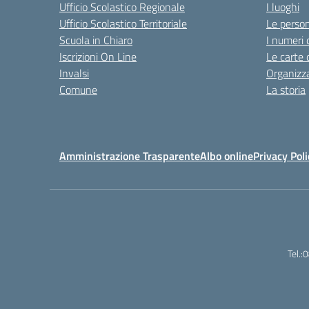
Ufficio Scolastico Regionale
I luoghi
Ufficio Scolastico Territoriale
Le perso
Scuola in Chiaro
I numeri 
Iscrizioni On Line
Le carte 
Invalsi
Organizz
Comune
La storia
Amministrazione Trasparente
Albo online
Privacy Poli
Tel.: