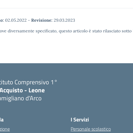
o:
02.05.2022
-
Revisione:
29.03.2023
ove diversamente specificato, questo articolo è stato rilasciato sott
tituto Comprensivo 1°
'Acquisto - Leone
migliano d'Arco
Visita la pagina iniziale della scuola
la
I Servizi
zione
Personale scolastico