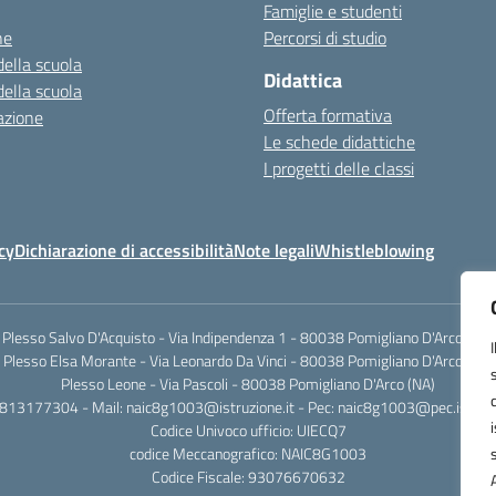
Famiglie e studenti
ne
Percorsi di studio
della scuola
Didattica
della scuola
Offerta formativa
azione
Le schede didattiche
I progetti delle classi
cy
Dichiarazione di accessibilità
Note legali
Whistleblowing
Plesso Salvo D'Acquisto - Via Indipendenza 1 - 80038 Pomigliano D'Arco (NA)
Plesso Elsa Morante - Via Leonardo Da Vinci - 80038 Pomigliano D'Arco (NA)
Plesso Leone - Via Pascoli - 80038 Pomigliano D'Arco (NA)
0813177304 - Mail: naic8g1003@istruzione.it - Pec: naic8g1003@pec.istruzi
Codice Univoco ufficio: UIECQ7
codice Meccanografico: NAIC8G1003
Codice Fiscale: 93076670632