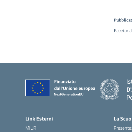
Pubblicat
Eccetto d
Is
D
Po
— 
Link Esterni
La Scuo
MIUR
Presenta