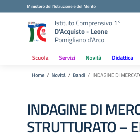
Vai ai contenuti
Vai al menu di navigazione
Vai al footer
Ministero dell'Istruzione e del Merito
Istituto Comprensivo 1°
D'Acquisto - Leone
Pomigliano d'Arco
Scuola
Servizi
Novità
Didattica
Home
Novità
Bandi
INDAGINE DI MERCAT
INDAGINE DI MER
STRUTTURATO – E