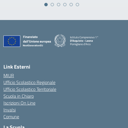
Istituto Comprensivo 1°
D'Acquisto - Leone
Pomigliano d'Arco
— Visita la pagina iniziale della scuola
Link Esterni
MIUR
Ufficio Scolastico Regionale
Ufficio Scolastico Territoriale
Scuola in Chiaro
Iscrizioni On Line
Invalsi
Comune
La Scuola