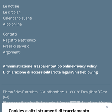
Le notizie
Le circolari
Calendario eventi
Albo online
Contatti
Registro elettronico
Presa di servizio
Argomenti
Amministrazione Trasparente
Albo online
Privacy Policy
Dichiarazione di accessibilità
Note legali
Whistleblowing
Plesso Salvo D'Acquisto - Via Indipendenza 1 - 80038 Pomigliano D'Arco
(NA)
Plesso Elsa Morante - Via Leonardo Da Vinci - 80038 Pomigliano D'Arco
(NA)
Cookies e altri strumenti di tracciamento