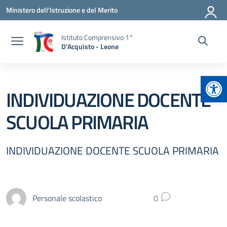
Vai ai contenuti
Vai al menu di navigazione
Vai al footer
Ministero dell'Istruzione e del Merito
Istituto Comprensivo 1°
D'Acquisto - Leone
Apr
INDIVIDUAZIONE DOCENTE
SCUOLA PRIMARIA
INDIVIDUAZIONE DOCENTE SCUOLA PRIMARIA
Personale scolastico
0