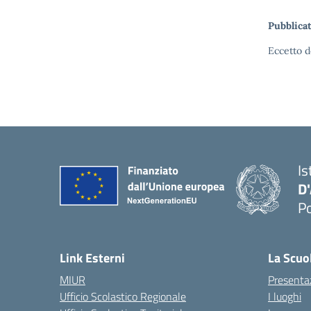
Pubblicat
Eccetto d
Is
D
Po
— 
Link Esterni
La Scuo
MIUR
Presenta
Ufficio Scolastico Regionale
I luoghi