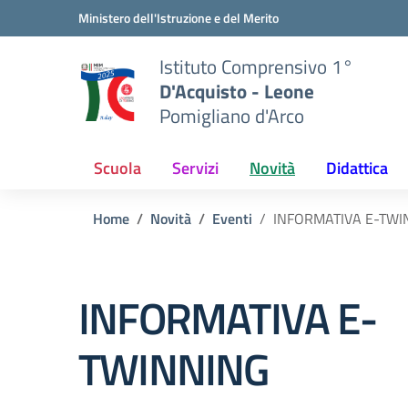
Vai ai contenuti
Vai al menu di navigazione
Vai al footer
Ministero dell'Istruzione e del Merito
Istituto Comprensivo 1°
D'Acquisto - Leone
Pomigliano d'Arco
Scuola
Servizi
Novità
Didattica
Home
Novità
Eventi
INFORMATIVA E-TWI
INFORMATIVA E-
TWINNING