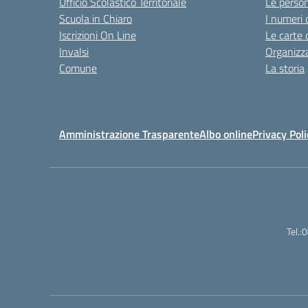
Ufficio Scolastico Territoriale
Le perso
Scuola in Chiaro
I numeri 
Iscrizioni On Line
Le carte 
Invalsi
Organizz
Comune
La storia
Amministrazione Trasparente
Albo online
Privacy Poli
Tel.: