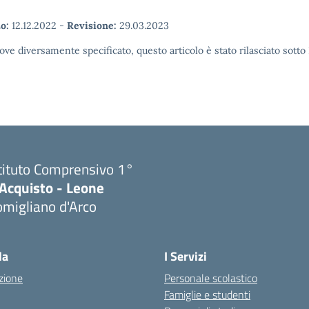
o:
12.12.2022
-
Revisione:
29.03.2023
ove diversamente specificato, questo articolo è stato rilasciato sott
tituto Comprensivo 1°
'Acquisto - Leone
migliano d'Arco
Visita la pagina iniziale della scuola
la
I Servizi
zione
Personale scolastico
Famiglie e studenti