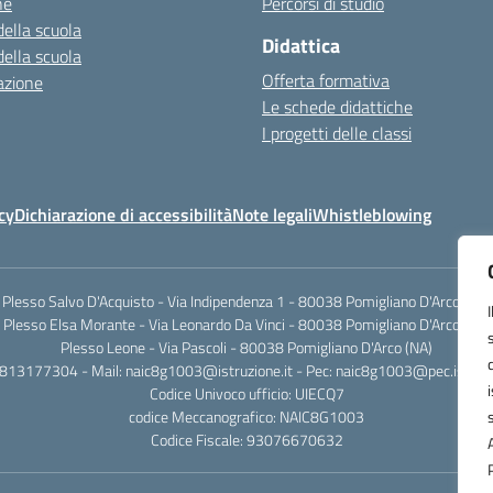
ne
Percorsi di studio
della scuola
Didattica
della scuola
Offerta formativa
azione
Le schede didattiche
I progetti delle classi
cy
Dichiarazione di accessibilità
Note legali
Whistleblowing
Plesso Salvo D'Acquisto - Via Indipendenza 1 - 80038 Pomigliano D'Arco (NA)
Plesso Elsa Morante - Via Leonardo Da Vinci - 80038 Pomigliano D'Arco (NA)
Plesso Leone - Via Pascoli - 80038 Pomigliano D'Arco (NA)
0813177304 - Mail: naic8g1003@istruzione.it - Pec: naic8g1003@pec.istruzi
Codice Univoco ufficio: UIECQ7
codice Meccanografico: NAIC8G1003
Codice Fiscale: 93076670632