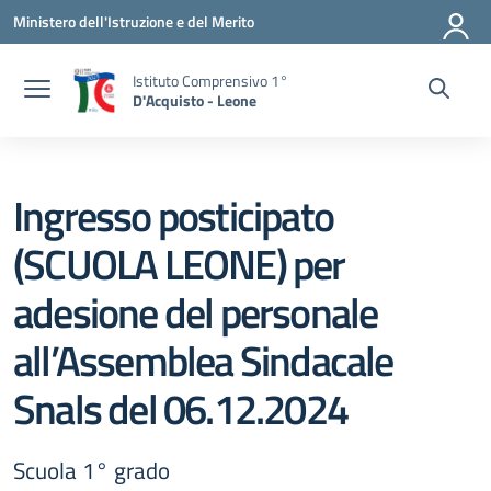
Vai ai contenuti
Vai al menu di navigazione
Vai al footer
Ministero dell'Istruzione e del Merito
Istituto Comprensivo 1°
D'Acquisto - Leone
Ingresso posticipato
(SCUOLA LEONE) per
adesione del personale
all’Assemblea Sindacale
Snals del 06.12.2024
Scuola 1° grado