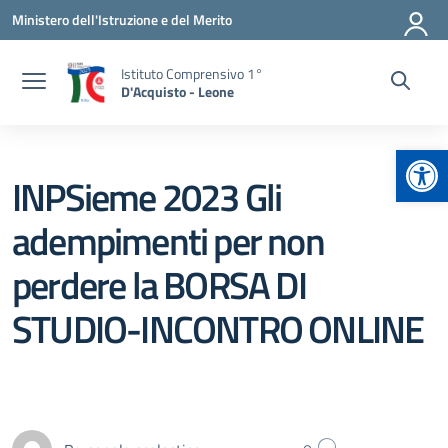
Vai ai contenuti
Vai al menu di navigazione
Vai al footer
Ministero dell'Istruzione e del Merito
Istituto Comprensivo 1°
D'Acquisto - Leone
Apr
INPSieme 2023 Gli
adempimenti per non
perdere la BORSA DI
STUDIO-INCONTRO ONLINE