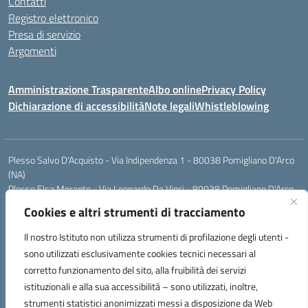
Contatti
Registro elettronico
Presa di servizio
Argomenti
Amministrazione Trasparente
Albo online
Privacy Policy
Dichiarazione di accessibilità
Note legali
Whistleblowing
Plesso Salvo D'Acquisto - Via Indipendenza 1 - 80038 Pomigliano D'Arco
(NA)
Plesso Elsa Morante - Via Leonardo Da Vinci - 80038 Pomigliano D'Arco
(NA)
Cookies e altri strumenti di tracciamento
Plesso Leone - Via Pascoli - 80038 Pomigliano D'Arco (NA)
Tel.:0813177304 - Mail: naic8g1003@istruzione.it - Pec:
Il nostro Istituto non utilizza strumenti di profilazione degli utenti -
naic8g1003@pec.istruzione.it
sono utilizzati esclusivamente cookies tecnici necessari al
Codice Univoco ufficio: UIECQ7
corretto funzionamento del sito, alla fruibilità dei servizi
codice Meccanografico: NAIC8G1003
istituzionali e alla sua accessibilità – sono utilizzati, inoltre,
Codice Fiscale: 93076670632
strumenti statistici anonimizzati messi a disposizione da Web