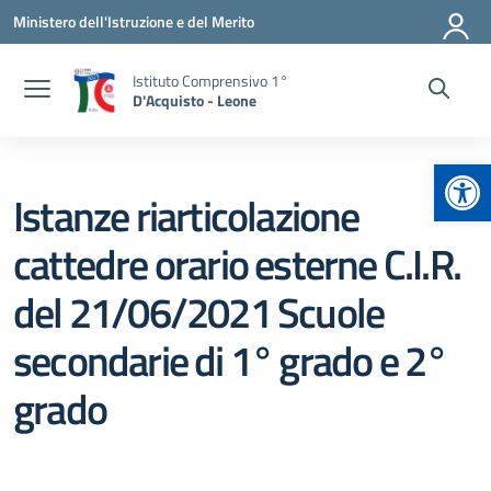
Vai ai contenuti
Vai al menu di navigazione
Vai al footer
Ministero dell'Istruzione e del Merito
Istituto Comprensivo 1°
D'Acquisto - Leone
Apr
Istanze riarticolazione
cattedre orario esterne C.I.R.
del 21/06/2021 Scuole
secondarie di 1° grado e 2°
grado