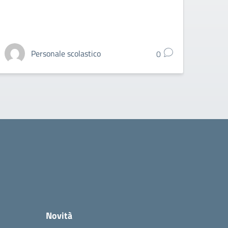
alunni
Personale scolastico
0
Novità