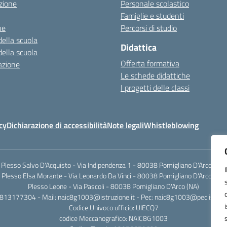
zione
Personale scolastico
Famiglie e studenti
ne
Percorsi di studio
della scuola
Didattica
della scuola
Offerta formativa
azione
Le schede didattiche
I progetti delle classi
cy
Dichiarazione di accessibilità
Note legali
Whistleblowing
Plesso Salvo D'Acquisto - Via Indipendenza 1 - 80038 Pomigliano D'Arco (NA)
Plesso Elsa Morante - Via Leonardo Da Vinci - 80038 Pomigliano D'Arco (NA)
Plesso Leone - Via Pascoli - 80038 Pomigliano D'Arco (NA)
0813177304 - Mail: naic8g1003@istruzione.it - Pec: naic8g1003@pec.istruzi
Codice Univoco ufficio: UIECQ7
codice Meccanografico: NAIC8G1003