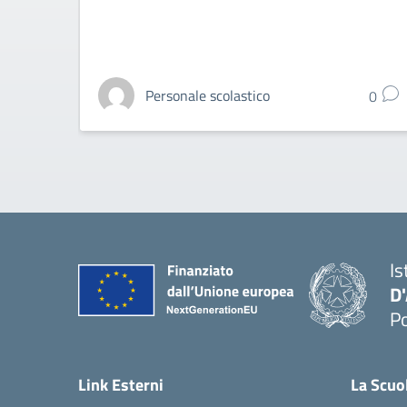
Personale scolastico
0
Is
D
Po
— 
Link Esterni
La Scuo