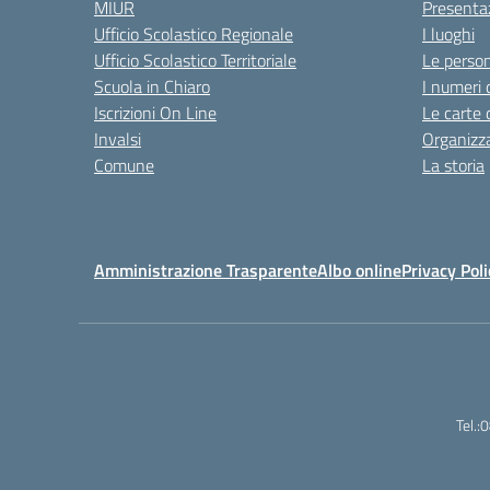
MIUR
Presenta
Ufficio Scolastico Regionale
I luoghi
Ufficio Scolastico Territoriale
Le perso
Scuola in Chiaro
I numeri 
Iscrizioni On Line
Le carte 
Invalsi
Organizz
Comune
La storia
Amministrazione Trasparente
Albo online
Privacy Poli
Tel.: