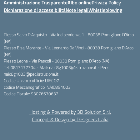
Amministrazione Trasparente
Albo online
Privacy Policy
Dichiarazione di accessibilità
Note legali
Whistleblowing
Plesso Salvo D'Acquisto - Via Indipendenza 1 - 80038 Pomigliano D'Arco
(NA)
Plesso Elsa Morante - Via Leonardo Da Vinci - 80038 Pomigliano D'Arco
(NA)
Plesso Leone - Via Pascoli - 80038 Pomigliano D'Arco (NA)
Tel.:0813177304 - Mail: naic8g1003@istruzione.it - Pec:
naic8g1003@pec.istruzione.it
Codice Univoco ufficio: UIECQ7
codice Meccanografico: NAIC8G1003
Codice Fiscale: 93076670632
Hosting & Powered by 3D Solution S.r.l.
Concept & Design by Designers Italia