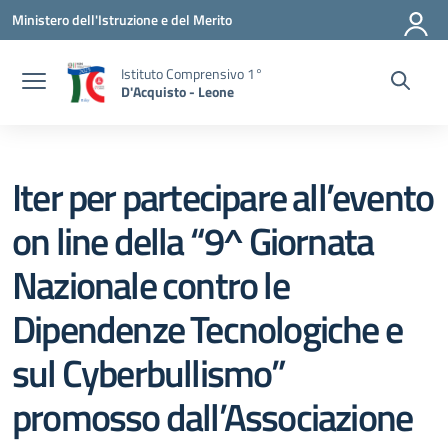
Vai ai contenuti
Vai al menu di navigazione
Vai al footer
Ministero dell'Istruzione e del Merito
Istituto Comprensivo 1°
D'Acquisto - Leone
Iter per partecipare all’evento
on line della “9^ Giornata
Nazionale contro le
Dipendenze Tecnologiche e
sul Cyberbullismo”
promosso dall’Associazione