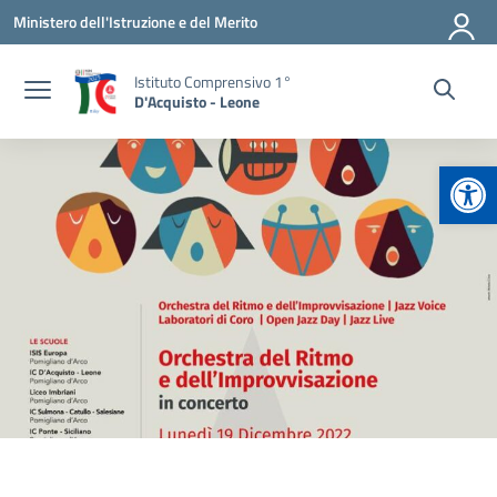
Vai ai contenuti
Vai al menu di navigazione
Vai al footer
Ministero dell'Istruzione e del Merito
Istituto Comprensivo 1°
D'Acquisto - Leone
Apr