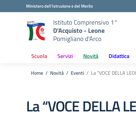
Vai ai contenuti
Vai al menu di navigazione
Vai al footer
Ministero dell'Istruzione e del Merito
Istituto Comprensivo 1°
D'Acquisto - Leone
Pomigliano d'Arco
Scuola
Servizi
Novità
Didattica
Home
Novità
Eventi
La “VOCE DELLA LEO
La “VOCE DELLA L