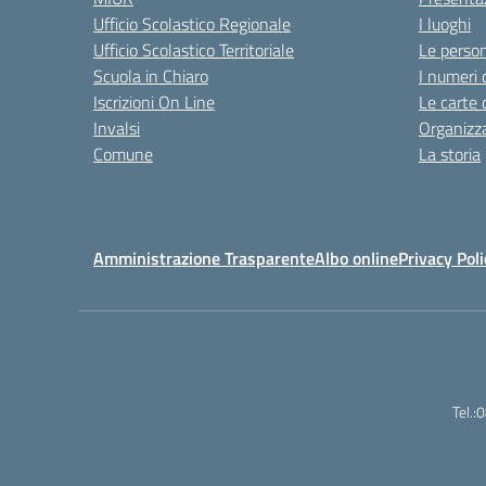
Ufficio Scolastico Regionale
I luoghi
Ufficio Scolastico Territoriale
Le perso
Scuola in Chiaro
I numeri 
Iscrizioni On Line
Le carte 
Invalsi
Organizz
Comune
La storia
Amministrazione Trasparente
Albo online
Privacy Poli
Tel.: