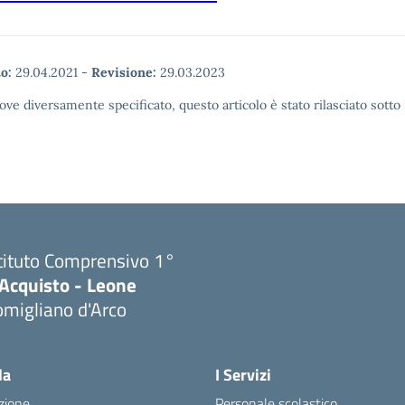
o:
29.04.2021
-
Revisione:
29.03.2023
ove diversamente specificato, questo articolo è stato rilasciato sott
tituto Comprensivo 1°
'Acquisto - Leone
migliano d'Arco
Visita la pagina iniziale della scuola
la
I Servizi
zione
Personale scolastico