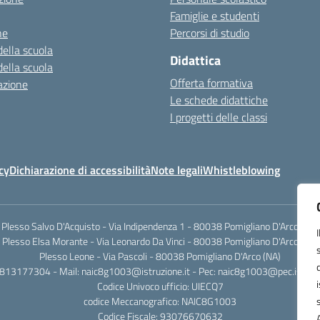
Famiglie e studenti
ne
Percorsi di studio
della scuola
Didattica
della scuola
Offerta formativa
azione
Le schede didattiche
I progetti delle classi
cy
Dichiarazione di accessibilità
Note legali
Whistleblowing
Plesso Salvo D'Acquisto - Via Indipendenza 1 - 80038 Pomigliano D'Arco (NA)
Plesso Elsa Morante - Via Leonardo Da Vinci - 80038 Pomigliano D'Arco (NA)
Plesso Leone - Via Pascoli - 80038 Pomigliano D'Arco (NA)
0813177304 - Mail: naic8g1003@istruzione.it - Pec: naic8g1003@pec.istruzi
Codice Univoco ufficio: UIECQ7
codice Meccanografico: NAIC8G1003
Codice Fiscale: 93076670632