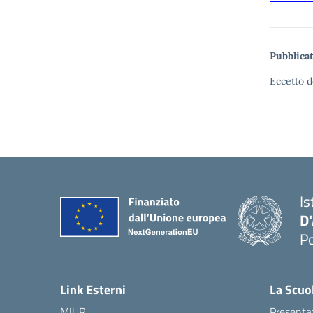
Pubblicat
Eccetto d
Is
D
Po
— 
Link Esterni
La Scuo
MIUR
Presenta