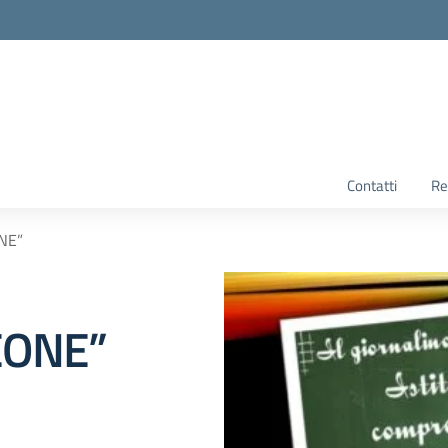
Contatti
Re
NE”
EONE”