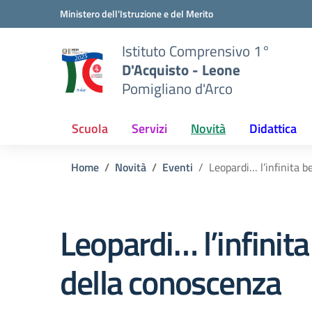
Vai ai contenuti
Vai al menu di navigazione
Vai al footer
Ministero dell'Istruzione e del Merito
Istituto Comprensivo 1°
D'Acquisto - Leone
Pomigliano d'Arco
Scuola
Servizi
Novità
Didattica
Home
Novità
Eventi
Leopardi… l’infinita b
Leopardi… l’infinita
della conoscenza