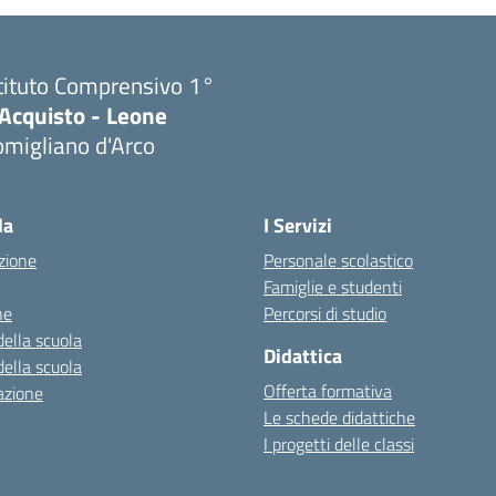
tituto Comprensivo 1°
'Acquisto - Leone
migliano d'Arco
Visita la pagina iniziale della scuola
la
I Servizi
zione
Personale scolastico
Famiglie e studenti
ne
Percorsi di studio
della scuola
Didattica
della scuola
Offerta formativa
azione
Le schede didattiche
I progetti delle classi