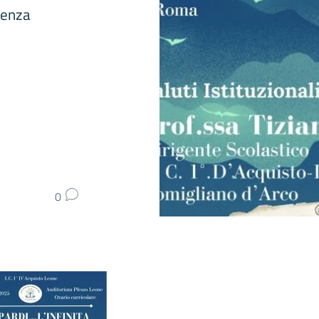
cenza
0