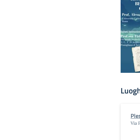
Luogh
Ple
Via 