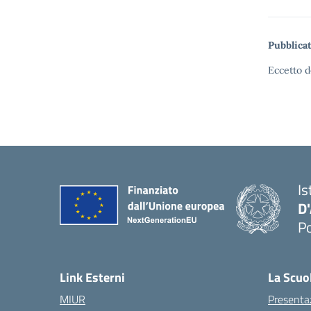
Pubblicat
Eccetto d
Is
D
Po
— 
Link Esterni
La Scuo
MIUR
Presenta