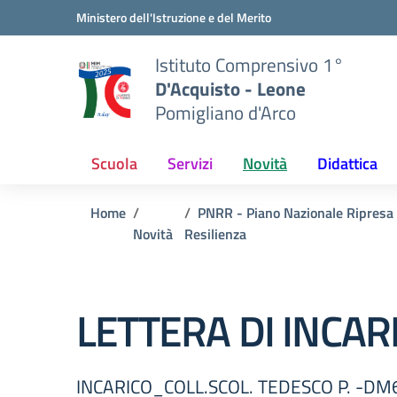
Vai ai contenuti
Vai al menu di navigazione
Vai al footer
Ministero dell'Istruzione e del Merito
Istituto Comprensivo 1°
D'Acquisto - Leone
Pomigliano d'Arco
Scuola
Servizi
Novità
Didattica
Home
PNRR - Piano Nazionale Ripresa
Novità
Resilienza
LETTERA DI INCAR
INCARICO_COLL.SCOL. TEDESCO P. -DM