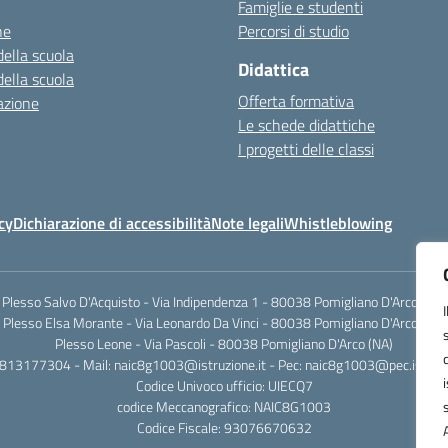
Famiglie e studenti
ne
Percorsi di studio
della scuola
Didattica
della scuola
Offerta formativa
azione
Le schede didattiche
I progetti delle classi
cy
Dichiarazione di accessibilità
Note legali
Whistleblowing
Plesso Salvo D'Acquisto - Via Indipendenza 1 - 80038 Pomigliano D'Arco (NA)
Plesso Elsa Morante - Via Leonardo Da Vinci - 80038 Pomigliano D'Arco (NA)
Plesso Leone - Via Pascoli - 80038 Pomigliano D'Arco (NA)
0813177304 - Mail: naic8g1003@istruzione.it - Pec: naic8g1003@pec.istruzi
Codice Univoco ufficio: UIECQ7
codice Meccanografico: NAIC8G1003
Codice Fiscale: 93076670632