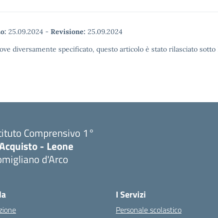
o:
25.09.2024
-
Revisione:
25.09.2024
ove diversamente specificato, questo articolo è stato rilasciato sott
tituto Comprensivo 1°
'Acquisto - Leone
migliano d'Arco
Visita la pagina iniziale della scuola
la
I Servizi
zione
Personale scolastico