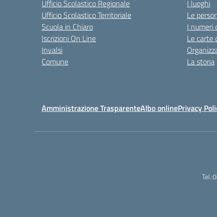
Ufficio Scolastico Regionale
I luoghi
Ufficio Scolastico Territoriale
Le perso
Scuola in Chiaro
I numeri 
Iscrizioni On Line
Le carte 
Invalsi
Organizz
Comune
La storia
Amministrazione Trasparente
Albo online
Privacy Poli
Tel.: