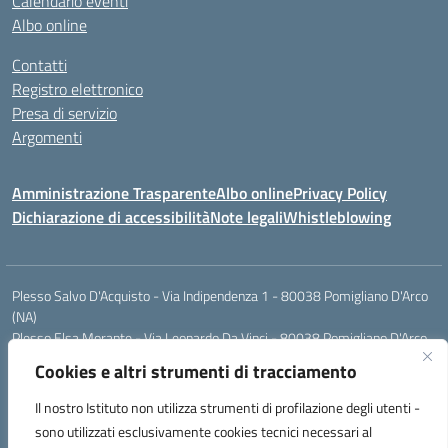
Calendario eventi
Albo online
Contatti
Registro elettronico
Presa di servizio
Argomenti
Amministrazione Trasparente
Albo online
Privacy Policy
Dichiarazione di accessibilità
Note legali
Whistleblowing
Plesso Salvo D'Acquisto - Via Indipendenza 1 - 80038 Pomigliano D'Arco
(NA)
Plesso Elsa Morante - Via Leonardo Da Vinci - 80038 Pomigliano D'Arco
(NA)
Cookies e altri strumenti di tracciamento
Plesso Leone - Via Pascoli - 80038 Pomigliano D'Arco (NA)
Tel.:0813177304 - Mail: naic8g1003@istruzione.it - Pec:
Il nostro Istituto non utilizza strumenti di profilazione degli utenti -
naic8g1003@pec.istruzione.it
sono utilizzati esclusivamente cookies tecnici necessari al
Codice Univoco ufficio: UIECQ7