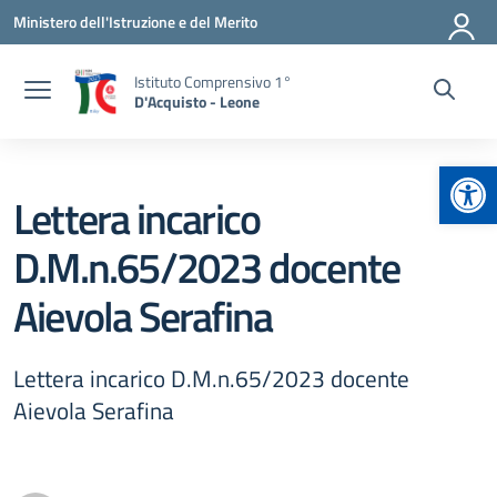
Vai ai contenuti
Vai al menu di navigazione
Vai al footer
Ministero dell'Istruzione e del Merito
Istituto Comprensivo 1°
D'Acquisto - Leone
Apr
Lettera incarico
D.M.n.65/2023 docente
Aievola Serafina
Lettera incarico D.M.n.65/2023 docente
Aievola Serafina