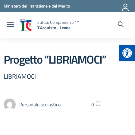
Vai ai contenuti
Vai al menu di navigazione
Vai al footer
Ministero dell'Istruzione e del Merito
Istituto Comprensivo 1°
D'Acquisto - Leone
Apr
Progetto “LIBRIAMOCI”
LIBRIAMOCI
Personale scolastico
0