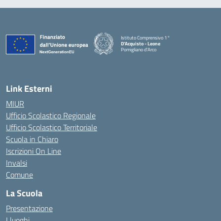
Istituto Comprensivo 1°
D'Acquisto - Leone
Pomigliano d'Arco
— Visita la pagina iniziale della scuola
Link Esterni
MIUR
Ufficio Scolastico Regionale
Ufficio Scolastico Territoriale
Scuola in Chiaro
Iscrizioni On Line
Invalsi
Comune
La Scuola
Presentazione
I luoghi