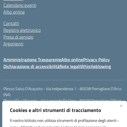
Calendario eventi
Albo online
Contatti
Registro elettronico
Presa di servizio
Argomenti
Amministrazione Trasparente
Albo online
Privacy Policy
Dichiarazione di accessibilità
Note legali
Whistleblowing
Plesso Salvo D'Acquisto - Via Indipendenza 1 - 80038 Pomigliano D'Arco
(NA)
Plesso Elsa Morante - Via Leonardo Da Vinci - 80038 Pomigliano D'Arco
(NA)
Cookies e altri strumenti di tracciamento
Plesso Leone - Via Pascoli - 80038 Pomigliano D'Arco (NA)
Tel.:0813177304 - Mail: naic8g1003@istruzione.it - Pec:
Il nostro Istituto non utilizza strumenti di profilazione degli utenti -
naic8g1003@pec.istruzione.it