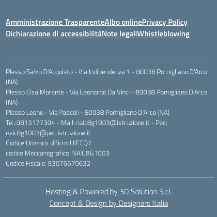
Amministrazione Trasparente
Albo online
Privacy Policy
Dichiarazione di accessibilità
Note legali
Whistleblowing
Plesso Salvo D'Acquisto - Via Indipendenza 1 - 80038 Pomigliano D'Arco
(NA)
Plesso Elsa Morante - Via Leonardo Da Vinci - 80038 Pomigliano D'Arco
(NA)
Plesso Leone - Via Pascoli - 80038 Pomigliano D'Arco (NA)
Tel.:0813177304 - Mail: naic8g1003@istruzione.it - Pec:
naic8g1003@pec.istruzione.it
Codice Univoco ufficio: UIECQ7
codice Meccanografico: NAIC8G1003
Codice Fiscale: 93076670632
Hosting & Powered by 3D Solution S.r.l.
Concept & Design by Designers Italia