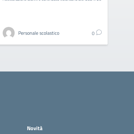
alunni
Personale scolastico
0
Novità