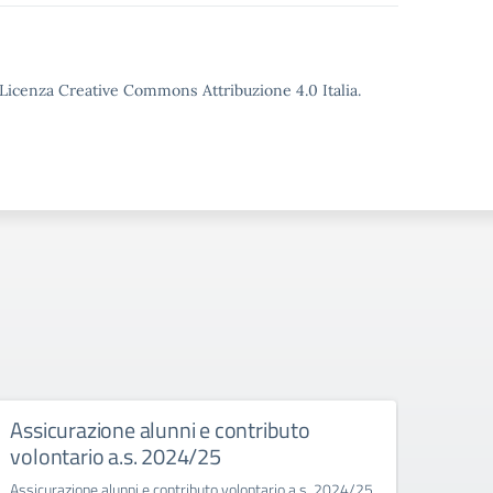
o Licenza Creative Commons Attribuzione 4.0 Italia.
Assicurazione alunni e contributo
Inte
volontario a.s. 2024/25
-Cor
Assicurazione alunni e contributo volontario a.s. 2024/25
Integr