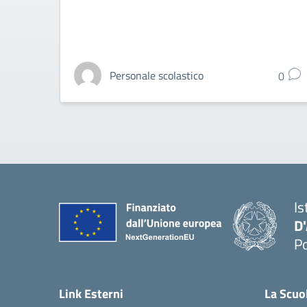
Personale scolastico
0
Is
D
Po
— 
Link Esterni
La Scuo