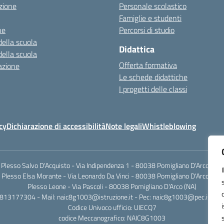
zione
Personale scolastico
Famiglie e studenti
ne
Percorsi di studio
della scuola
Didattica
della scuola
Offerta formativa
azione
Le schede didattiche
I progetti delle classi
cy
Dichiarazione di accessibilità
Note legali
Whistleblowing
Plesso Salvo D'Acquisto - Via Indipendenza 1 - 80038 Pomigliano D'Arco (NA)
Plesso Elsa Morante - Via Leonardo Da Vinci - 80038 Pomigliano D'Arco (NA)
Plesso Leone - Via Pascoli - 80038 Pomigliano D'Arco (NA)
0813177304 - Mail: naic8g1003@istruzione.it - Pec: naic8g1003@pec.istruzi
Codice Univoco ufficio: UIECQ7
codice Meccanografico: NAIC8G1003