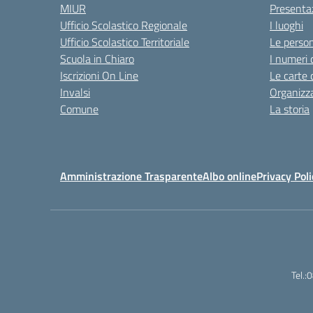
MIUR
Presenta
Ufficio Scolastico Regionale
I luoghi
Ufficio Scolastico Territoriale
Le perso
Scuola in Chiaro
I numeri 
Iscrizioni On Line
Le carte 
Invalsi
Organizz
Comune
La storia
Amministrazione Trasparente
Albo online
Privacy Poli
Tel.: