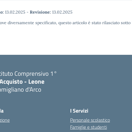
o:
13.02.2025
-
Revisione:
13.02.2025
ove diversamente specificato, questo articolo è stato rilasciato sott
tituto Comprensivo 1°
'Acquisto - Leone
migliano d'Arco
Visita la pagina iniziale della scuola
la
I Servizi
zione
Personale scolastico
Famiglie e studenti