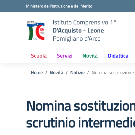
Vai ai contenuti
Vai al menu di navigazione
Vai al footer
Ministero dell'Istruzione e del Merito
Istituto Comprensivo 1°
D'Acquisto - Leone
Pomigliano d'Arco
Scuola
Servizi
Novità
Didattica
Home
Novità
Notizie
Nomina sostituzione d
Nomina sostituzione
scrutinio intermedi