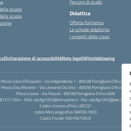
ne
Percorsi di studio
della scuola
Didattica
della scuola
Offerta formativa
azione
Le schede didattiche
I progetti delle classi
cy
Dichiarazione di accessibilità
Note legali
Whistleblowing
Plesso Salvo D'Acquisto - Via Indipendenza 1 - 80038 Pomigliano D'Arco (NA)
Plesso Elsa Morante - Via Leonardo Da Vinci - 80038 Pomigliano D'Arco (NA)
Plesso Leone - Via Pascoli - 80038 Pomigliano D'Arco (NA)
0813177304 - Mail: naic8g1003@istruzione.it - Pec: naic8g1003@pec.istruzi
Codice Univoco ufficio: UIECQ7
codice Meccanografico: NAIC8G1003
Codice Fiscale: 93076670632