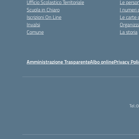
Ufficio Scolastico Territoriale
Le perso
Scuola in Chiaro
I numeri 
Iscrizioni On Line
Le carte 
Invalsi
Organizz
Comune
La storia
Amministrazione Trasparente
Albo online
Privacy Poli
Tel.: