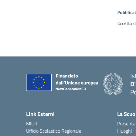
Pubblicat
Eccetto d
Is
D
Po
— 
Link Esterni
La Scuo
MIUR
Presenta
Ufficio Scolastico Regionale
I luoghi