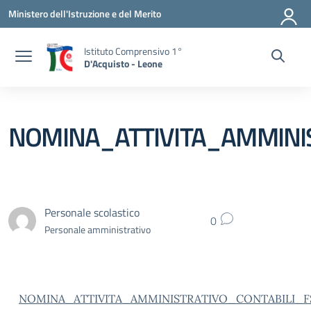
Vai ai contenuti
Vai al menu di navigazione
Vai al footer
Ministero dell'Istruzione e del Merito
Istituto Comprensivo 1°
D'Acquisto - Leone
NOMINA_ATTIVITA_AMMINI
Personale scolastico
0
Personale amministrativo
NOMINA_ATTIVITA_AMMINISTRATIVO_CONTABILI_