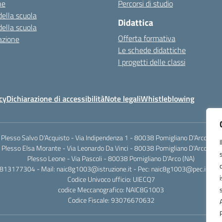
ne
Percorsi di studio
della scuola
Didattica
della scuola
Offerta formativa
azione
Le schede didattiche
I progetti delle classi
cy
Dichiarazione di accessibilità
Note legali
Whistleblowing
Plesso Salvo D'Acquisto - Via Indipendenza 1 - 80038 Pomigliano D'Arco (NA)
Plesso Elsa Morante - Via Leonardo Da Vinci - 80038 Pomigliano D'Arco (NA)
Plesso Leone - Via Pascoli - 80038 Pomigliano D'Arco (NA)
0813177304 - Mail: naic8g1003@istruzione.it - Pec: naic8g1003@pec.istruzi
Codice Univoco ufficio: UIECQ7
codice Meccanografico: NAIC8G1003
Codice Fiscale: 93076670632