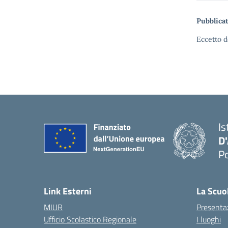
Pubblicat
Eccetto d
Is
D
Po
— 
Link Esterni
La Scuo
MIUR
Presenta
Ufficio Scolastico Regionale
I luoghi