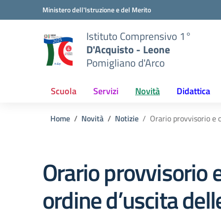
Vai ai contenuti
Vai al menu di navigazione
Vai al footer
Ministero dell'Istruzione e del Merito
Istituto Comprensivo 1°
D'Acquisto - Leone
Pomigliano d'Arco
Scuola
Servizi
Novità
Didattica
Home
Novità
Notizie
Orario provvisorio e o
Orario provvisorio e
ordine d’uscita dell