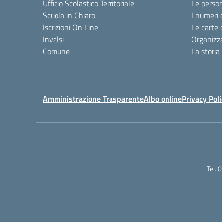
Ufficio Scolastico Territoriale
Le perso
Scuola in Chiaro
I numeri 
Iscrizioni On Line
Le carte 
Invalsi
Organizz
Comune
La storia
Amministrazione Trasparente
Albo online
Privacy Poli
Tel.: