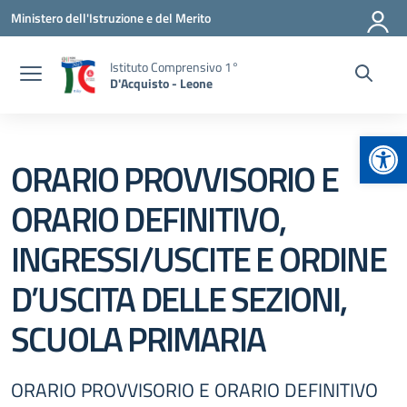
Vai ai contenuti
Vai al menu di navigazione
Vai al footer
Ministero dell'Istruzione e del Merito
Istituto Comprensivo 1°
D'Acquisto - Leone
Apr
ORARIO PROVVISORIO E
ORARIO DEFINITIVO,
INGRESSI/USCITE E ORDINE
D’USCITA DELLE SEZIONI,
SCUOLA PRIMARIA
ORARIO PROVVISORIO E ORARIO DEFINITIVO