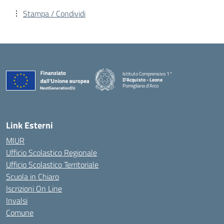
Stampa / Condividi
Istituto Comprensivo 1°
D'Acquisto - Leone
Pomigliano d'Arco
— Visita la pagina iniziale della scuola
Link Esterni
MIUR
Ufficio Scolastico Regionale
Ufficio Scolastico Territoriale
Scuola in Chiaro
Iscrizioni On Line
Invalsi
Comune