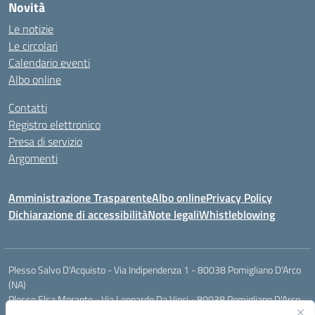
Novità
Le notizie
Le circolari
Calendario eventi
Albo online
Contatti
Registro elettronico
Presa di servizio
Argomenti
Amministrazione Trasparente
Albo online
Privacy Policy
Dichiarazione di accessibilità
Note legali
Whistleblowing
Plesso Salvo D'Acquisto - Via Indipendenza 1 - 80038 Pomigliano D'Arco
(NA)
Plesso Elsa Morante - Via Leonardo Da Vinci - 80038 Pomigliano D'Arco
(NA)