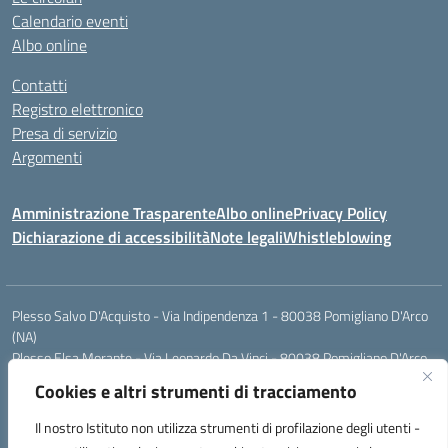
Calendario eventi
Albo online
Contatti
Registro elettronico
Presa di servizio
Argomenti
Amministrazione Trasparente
Albo online
Privacy Policy
Dichiarazione di accessibilità
Note legali
Whistleblowing
Plesso Salvo D'Acquisto - Via Indipendenza 1 - 80038 Pomigliano D'Arco
(NA)
Plesso Elsa Morante - Via Leonardo Da Vinci - 80038 Pomigliano D'Arco
(NA)
Cookies e altri strumenti di tracciamento
Plesso Leone - Via Pascoli - 80038 Pomigliano D'Arco (NA)
Tel.:0813177304 - Mail: naic8g1003@istruzione.it - Pec:
Il nostro Istituto non utilizza strumenti di profilazione degli utenti -
naic8g1003@pec.istruzione.it