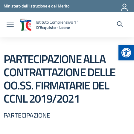
Vai ai contenuti
Vai al menu di navigazione
Vai al footer
Ministero dell'Istruzione e del Merito
Istituto Comprensivo 1°
D'Acquisto - Leone
Apr
PARTECIPAZIONE ALLA
CONTRATTAZIONE DELLE
OO.SS. FIRMATARIE DEL
CCNL 2019/2021
PARTECIPAZIONE