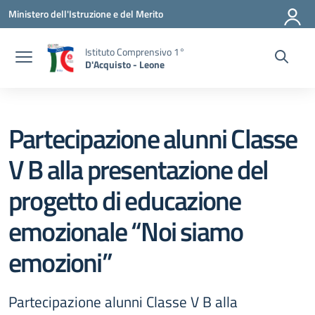
Vai ai contenuti
Vai al menu di navigazione
Vai al footer
Ministero dell'Istruzione e del Merito
Istituto Comprensivo 1°
D'Acquisto - Leone
Partecipazione alunni Classe
V B alla presentazione del
progetto di educazione
emozionale “Noi siamo
emozioni”
Partecipazione alunni Classe V B alla