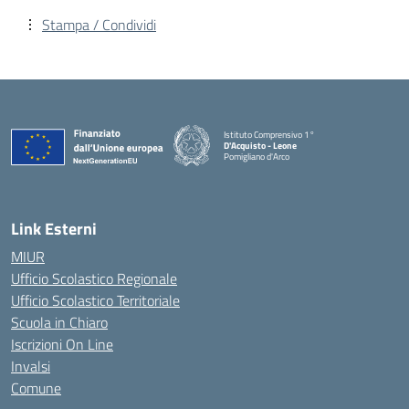
Stampa / Condividi
Istituto Comprensivo 1°
D'Acquisto - Leone
Pomigliano d'Arco
— Visita la pagina iniziale della scuola
Link Esterni
MIUR
Ufficio Scolastico Regionale
Ufficio Scolastico Territoriale
Scuola in Chiaro
Iscrizioni On Line
Invalsi
Comune