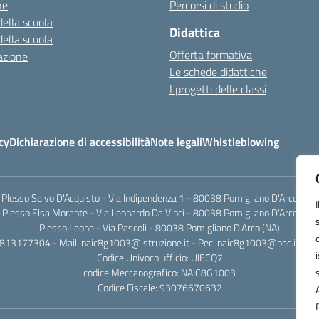
ne
Percorsi di studio
della scuola
Didattica
della scuola
Offerta formativa
azione
Le schede didattiche
I progetti delle classi
cy
Dichiarazione di accessibilità
Note legali
Whistleblowing
Plesso Salvo D'Acquisto - Via Indipendenza 1 - 80038 Pomigliano D'Arco (NA)
Plesso Elsa Morante - Via Leonardo Da Vinci - 80038 Pomigliano D'Arco (NA)
Plesso Leone - Via Pascoli - 80038 Pomigliano D'Arco (NA)
0813177304 - Mail: naic8g1003@istruzione.it - Pec: naic8g1003@pec.istruzi
Codice Univoco ufficio: UIECQ7
codice Meccanografico: NAIC8G1003
Codice Fiscale: 93076670632