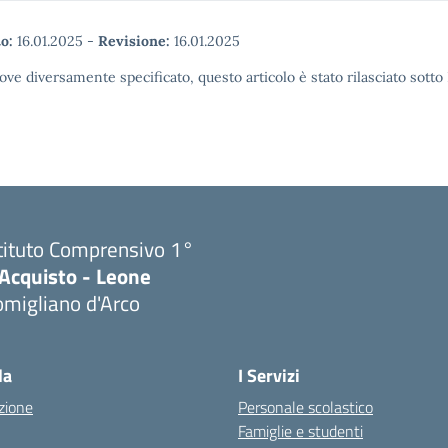
o:
16.01.2025
-
Revisione:
16.01.2025
ove diversamente specificato, questo articolo è stato rilasciato sott
tituto Comprensivo 1°
'Acquisto - Leone
migliano d'Arco
Visita la pagina iniziale della scuola
la
I Servizi
zione
Personale scolastico
Famiglie e studenti