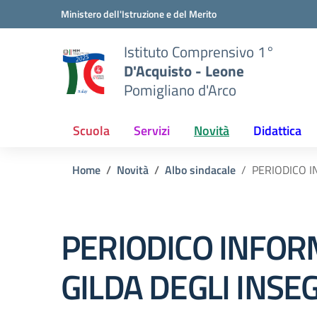
Vai ai contenuti
Vai al menu di navigazione
Vai al footer
Ministero dell'Istruzione e del Merito
Istituto Comprensivo 1°
D'Acquisto - Leone
Pomigliano d'Arco
Scuola
Servizi
Novità
Didattica
Home
Novità
Albo sindacale
PERIODICO I
PERIODICO INFOR
GILDA DEGLI INSE