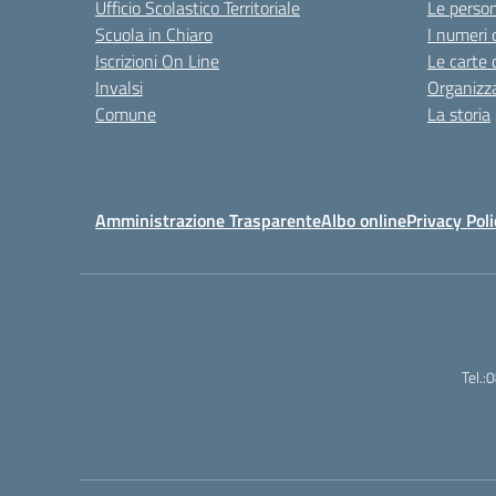
Ufficio Scolastico Territoriale
Le perso
Scuola in Chiaro
I numeri 
Iscrizioni On Line
Le carte 
Invalsi
Organizz
Comune
La storia
Amministrazione Trasparente
Albo online
Privacy Poli
Tel.: