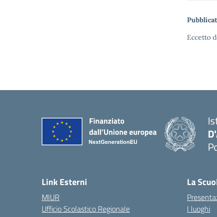
Pubblicat
Eccetto d
Is
D
Po
— 
Link Esterni
La Scuo
MIUR
Presenta
Ufficio Scolastico Regionale
I luoghi