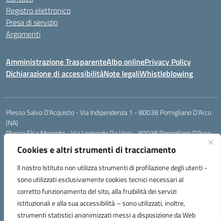
Registro elettronico
Presa di servizio
Argomenti
Amministrazione Trasparente
Albo online
Privacy Policy
Dichiarazione di accessibilità
Note legali
Whistleblowing
Plesso Salvo D'Acquisto - Via Indipendenza 1 - 80038 Pomigliano D'Arco
(NA)
Plesso Elsa Morante - Via Leonardo Da Vinci - 80038 Pomigliano D'Arco
(NA)
Cookies e altri strumenti di tracciamento
Plesso Leone - Via Pascoli - 80038 Pomigliano D'Arco (NA)
Tel.:0813177304 - Mail: naic8g1003@istruzione.it - Pec:
Il nostro Istituto non utilizza strumenti di profilazione degli utenti -
naic8g1003@pec.istruzione.it
sono utilizzati esclusivamente cookies tecnici necessari al
Codice Univoco ufficio: UIECQ7
corretto funzionamento del sito, alla fruibilità dei servizi
codice Meccanografico: NAIC8G1003
istituzionali e alla sua accessibilità – sono utilizzati, inoltre,
Codice Fiscale: 93076670632
strumenti statistici anonimizzati messi a disposizione da Web