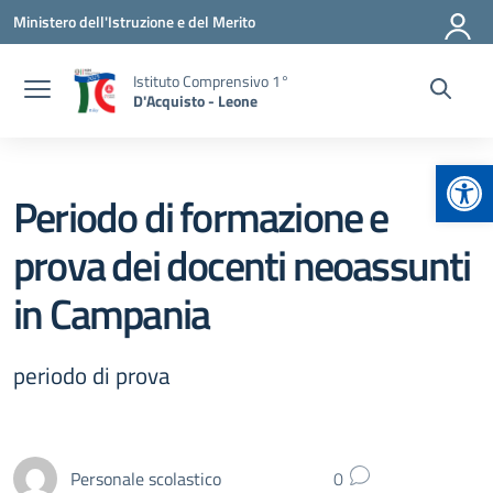
Vai ai contenuti
Vai al menu di navigazione
Vai al footer
Ministero dell'Istruzione e del Merito
Istituto Comprensivo 1°
D'Acquisto - Leone
Apr
Periodo di formazione e
prova dei docenti neoassunti
in Campania
periodo di prova
Personale scolastico
0