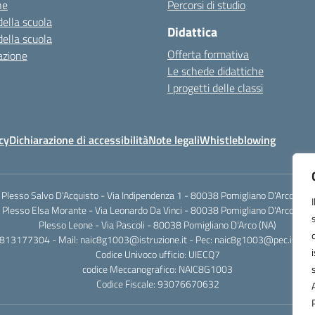
ne
Percorsi di studio
della scuola
Didattica
della scuola
Offerta formativa
azione
Le schede didattiche
I progetti delle classi
cy
Dichiarazione di accessibilità
Note legali
Whistleblowing
Plesso Salvo D'Acquisto - Via Indipendenza 1 - 80038 Pomigliano D'Arco (NA)
Plesso Elsa Morante - Via Leonardo Da Vinci - 80038 Pomigliano D'Arco (NA)
Plesso Leone - Via Pascoli - 80038 Pomigliano D'Arco (NA)
0813177304 - Mail: naic8g1003@istruzione.it - Pec: naic8g1003@pec.istruzi
Codice Univoco ufficio: UIECQ7
codice Meccanografico: NAIC8G1003
Codice Fiscale: 93076670632