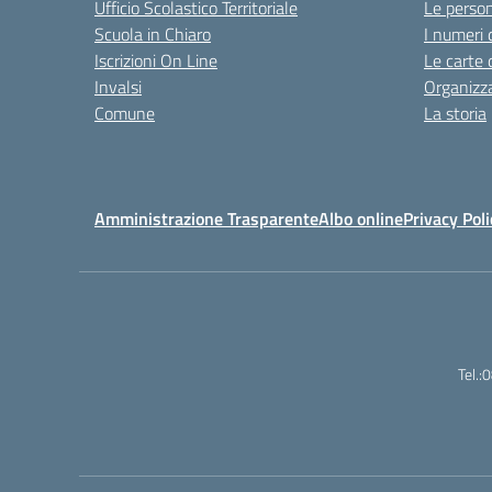
Ufficio Scolastico Territoriale
Le perso
Scuola in Chiaro
I numeri 
Iscrizioni On Line
Le carte 
Invalsi
Organizz
Comune
La storia
Amministrazione Trasparente
Albo online
Privacy Poli
Tel.: