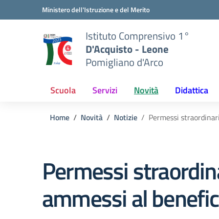
Vai ai contenuti
Vai al menu di navigazione
Vai al footer
Ministero dell'Istruzione e del Merito
Istituto Comprensivo 1°
D'Acquisto - Leone
Pomigliano d'Arco
Scuola
Servizi
Novità
Didattica
Home
Novità
Notizie
Permessi straordinari
Permessi straordinar
ammessi al benefic