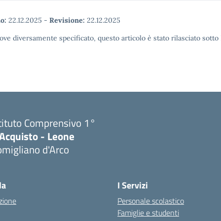
o:
22.12.2025
-
Revisione:
22.12.2025
ove diversamente specificato, questo articolo è stato rilasciato sott
tituto Comprensivo 1°
'Acquisto - Leone
migliano d'Arco
Visita la pagina iniziale della scuola
la
I Servizi
zione
Personale scolastico
Famiglie e studenti