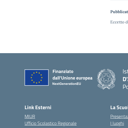
Pubblicat
Eccetto d
Is
D
Po
— 
Link Esterni
La Scuo
MIUR
Presenta
Ufficio Scolastico Regionale
I luoghi