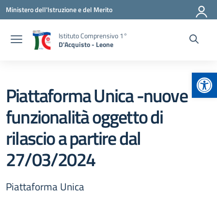
Vai ai contenuti
Vai al menu di navigazione
Vai al footer
Ministero dell'Istruzione e del Merito
Istituto Comprensivo 1°
D'Acquisto - Leone
Apr
Piattaforma Unica -nuove
funzionalità oggetto di
rilascio a partire dal
27/03/2024
Piattaforma Unica