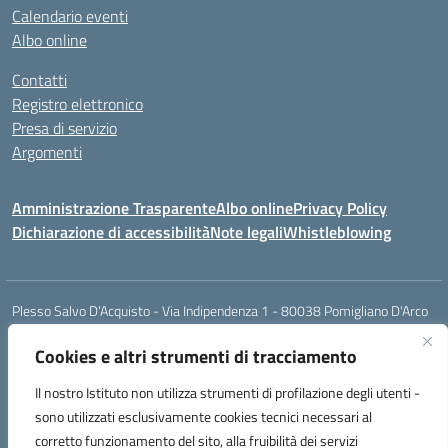
Calendario eventi
Albo online
Contatti
Registro elettronico
Presa di servizio
Argomenti
Amministrazione Trasparente
Albo online
Privacy Policy
Dichiarazione di accessibilità
Note legali
Whistleblowing
Plesso Salvo D'Acquisto - Via Indipendenza 1 - 80038 Pomigliano D'Arco
(NA)
Plesso Elsa Morante - Via Leonardo Da Vinci - 80038 Pomigliano D'Arco
Cookies e altri strumenti di tracciamento
(NA)
Il nostro Istituto non utilizza strumenti di profilazione degli utenti -
Plesso Leone - Via Pascoli - 80038 Pomigliano D'Arco (NA)
Tel.:0813177304 - Mail: naic8g1003@istruzione.it - Pec:
sono utilizzati esclusivamente cookies tecnici necessari al
naic8g1003@pec.istruzione.it
corretto funzionamento del sito, alla fruibilità dei servizi