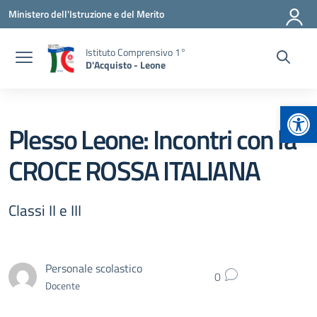
Vai ai contenuti
Vai al menu di navigazione
Vai al footer
Ministero dell'Istruzione e del Merito
Istituto Comprensivo 1°
D'Acquisto - Leone
Apr
Plesso Leone: Incontri con la
CROCE ROSSA ITALIANA
Classi II e III
Personale scolastico
0
Docente