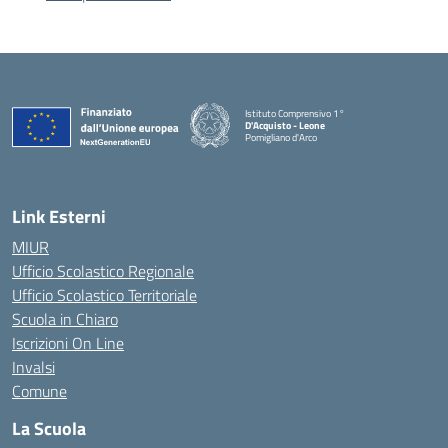
Istituto Comprensivo 1°
D'Acquisto - Leone
Pomigliano d'Arco
— Visita la pagina iniziale della scuola
Link Esterni
MIUR
Ufficio Scolastico Regionale
Ufficio Scolastico Territoriale
Scuola in Chiaro
Iscrizioni On Line
Invalsi
Comune
La Scuola