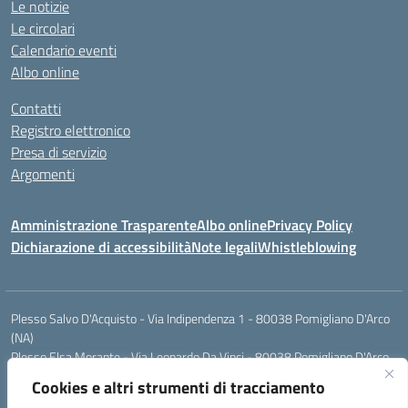
Le notizie
Le circolari
Calendario eventi
Albo online
Contatti
Registro elettronico
Presa di servizio
Argomenti
Amministrazione Trasparente
Albo online
Privacy Policy
Dichiarazione di accessibilità
Note legali
Whistleblowing
Plesso Salvo D'Acquisto - Via Indipendenza 1 - 80038 Pomigliano D'Arco
(NA)
Plesso Elsa Morante - Via Leonardo Da Vinci - 80038 Pomigliano D'Arco
(NA)
Cookies e altri strumenti di tracciamento
Plesso Leone - Via Pascoli - 80038 Pomigliano D'Arco (NA)