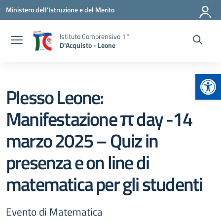
Vai ai contenuti
Vai al menu di navigazione
Vai al footer
Ministero dell'Istruzione e del Merito
Istituto Comprensivo 1°
D'Acquisto - Leone
Apr
Plesso Leone:
Manifestazione π day -14
marzo 2025 – Quiz in
presenza e on line di
matematica per gli studenti
Evento di Matematica