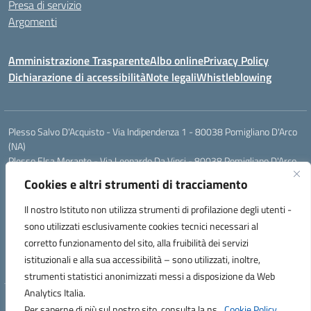
Presa di servizio
Argomenti
Amministrazione Trasparente
Albo online
Privacy Policy
Dichiarazione di accessibilità
Note legali
Whistleblowing
Plesso Salvo D'Acquisto - Via Indipendenza 1 - 80038 Pomigliano D'Arco
(NA)
Plesso Elsa Morante - Via Leonardo Da Vinci - 80038 Pomigliano D'Arco
(NA)
Cookies e altri strumenti di tracciamento
Plesso Leone - Via Pascoli - 80038 Pomigliano D'Arco (NA)
Tel.:0813177304 - Mail: naic8g1003@istruzione.it - Pec:
Il nostro Istituto non utilizza strumenti di profilazione degli utenti -
naic8g1003@pec.istruzione.it
sono utilizzati esclusivamente cookies tecnici necessari al
Codice Univoco ufficio: UIECQ7
corretto funzionamento del sito, alla fruibilità dei servizi
codice Meccanografico: NAIC8G1003
istituzionali e alla sua accessibilità – sono utilizzati, inoltre,
Codice Fiscale: 93076670632
strumenti statistici anonimizzati messi a disposizione da Web
Analytics Italia.
Hosting & Powered by 3D Solution S.r.l.
Per saperne di più sul nostro sito, consulta la ns.
Cookie Policy.