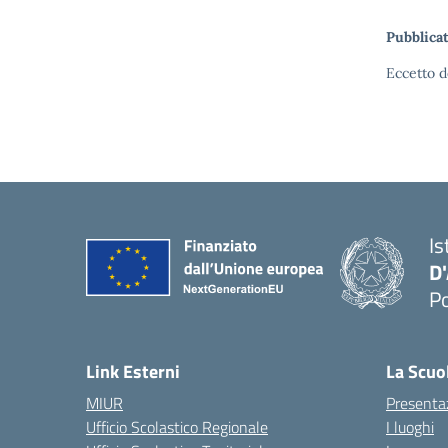
Pubblicat
Eccetto d
Is
D
Po
— 
Link Esterni
La Scuo
MIUR
Presenta
Ufficio Scolastico Regionale
I luoghi