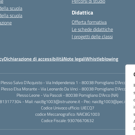
ne
Percorsi di studio
della scuola
Didattica
della scuola
Offerta formativa
azione
Le schede didattiche
I progetti delle classi
cy
Dichiarazione di accessibilità
Note legali
Whistleblowing
Plesso Salvo D'Acquisto - Via Indipendenza 1 - 80038 Pomigliano D'Arco (NA)
Plesso Elsa Morante - Via Leonardo Da Vinci - 80038 Pomigliano D'Arco (NA)
Plesso Leone - Via Pascoli - 80038 Pomigliano D'Arco (NA)
0813177304 - Mail: naic8g1003@istruzione.it - Pec: naic8g1003@pec.istruzi
Codice Univoco ufficio: UIECQ7
codice Meccanografico: NAIC8G1003
Codice Fiscale: 93076670632