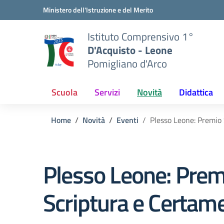
Vai ai contenuti
Vai al menu di navigazione
Vai al footer
Ministero dell'Istruzione e del Merito
Istituto Comprensivo 1°
D'Acquisto - Leone
Pomigliano d'Arco
Scuola
Servizi
Novità
Didattica
Home
Novità
Eventi
Plesso Leone: Premio
Plesso Leone: Prem
Scriptura e Certam