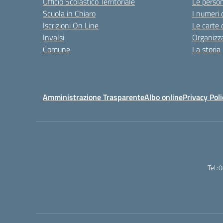
Ufficio Scolastico Territoriale
Le perso
Scuola in Chiaro
I numeri 
Iscrizioni On Line
Le carte 
Invalsi
Organizz
Comune
La storia
Amministrazione Trasparente
Albo online
Privacy Poli
Tel.: