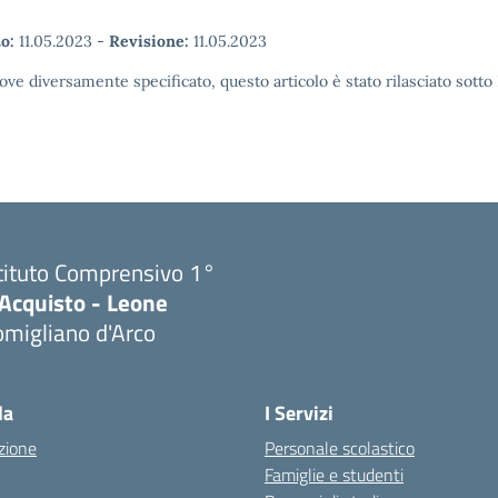
o:
11.05.2023
-
Revisione:
11.05.2023
ove diversamente specificato, questo articolo è stato rilasciato sott
tituto Comprensivo 1°
'Acquisto - Leone
migliano d'Arco
Visita la pagina iniziale della scuola
la
I Servizi
zione
Personale scolastico
Famiglie e studenti