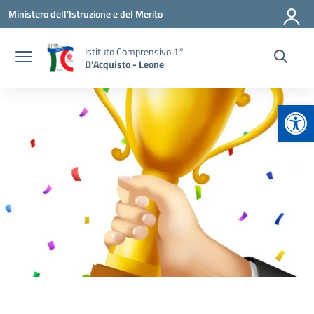
Vai ai contenuti
Vai al menu di navigazione
Vai al footer
Ministero dell'Istruzione e del Merito
Istituto Comprensivo 1°
D'Acquisto - Leone
Apr