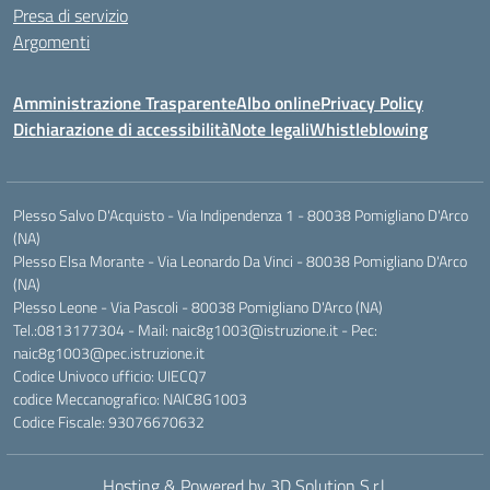
Presa di servizio
Argomenti
Amministrazione Trasparente
Albo online
Privacy Policy
Dichiarazione di accessibilità
Note legali
Whistleblowing
Plesso Salvo D'Acquisto - Via Indipendenza 1 - 80038 Pomigliano D'Arco
(NA)
Plesso Elsa Morante - Via Leonardo Da Vinci - 80038 Pomigliano D'Arco
(NA)
Plesso Leone - Via Pascoli - 80038 Pomigliano D'Arco (NA)
Tel.:0813177304 - Mail: naic8g1003@istruzione.it - Pec:
naic8g1003@pec.istruzione.it
Codice Univoco ufficio: UIECQ7
codice Meccanografico: NAIC8G1003
Codice Fiscale: 93076670632
Hosting & Powered by 3D Solution S.r.l.