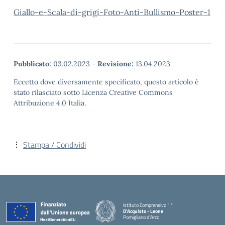
Giallo-e-Scala-di-grigi-Foto-Anti-Bullismo-Poster-1
Pubblicato:
03.02.2023
-
Revisione:
13.04.2023
Eccetto dove diversamente specificato, questo articolo è
stato rilasciato sotto Licenza Creative Commons
Attribuzione 4.0 Italia.
Stampa / Condividi
Istituto Comprensivo 1°
D'Acquisto - Leone
Pomigliano d'Arco
— Visita la pagina iniziale della scuola