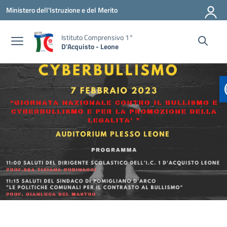
Vai ai contenuti
Vai al menu di navigazione
Vai al footer
Ministero dell'Istruzione e del Merito
Istituto Comprensivo 1°
D'Acquisto - Leone