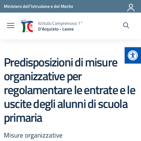
Vai ai contenuti
Vai al menu di navigazione
Vai al footer
Ministero dell'Istruzione e del Merito
Istituto Comprensivo 1°
D'Acquisto - Leone
Apr
Predisposizioni di misure
organizzative per
regolamentare le entrate e le
uscite degli alunni di scuola
primaria
Misure organizzative