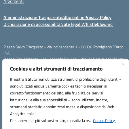
Argomenti
Amministrazione Trasparente
Albo online
Privacy Policy
Dichiarazione di accessibilità
Note legali
Whistleblowing
Plesso Salvo D'Acquisto - Via Indipendenza 1 - 80038 Pomigliano D'Arco
(NA)
Plesso Elsa Morante - Via Leonardo Da Vinci - 80038 Pomigliano D'Arco
(NA)
Cookies e altri strumenti di tracciamento
Plesso Leone - Via Pascoli - 80038 Pomigliano D'Arco (NA)
Tel.:0813177304 - Mail: naic8g1003@istruzione.it - Pec:
Il nostro Istituto non utilizza strumenti di profilazione degli utenti -
naic8g1003@pec.istruzione.it
sono utilizzati esclusivamente cookies tecnici necessari al
Codice Univoco ufficio: UIECQ7
corretto funzionamento del sito, alla fruibilità dei servizi
codice Meccanografico: NAIC8G1003
istituzionali e alla sua accessibilità – sono utilizzati, inoltre,
Codice Fiscale: 93076670632
strumenti statistici anonimizzati messi a disposizione da Web
Analytics Italia.
Hosting & Powered by 3D Solution S.r.l.
Per saperne di più sul nostro sito, consulta la ns.
Cookie Policy.
Concept & Design by Designers Italia