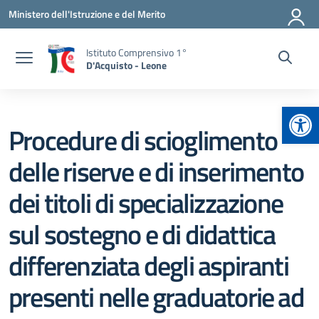
Vai ai contenuti
Vai al menu di navigazione
Vai al footer
Ministero dell'Istruzione e del Merito
Istituto Comprensivo 1°
D'Acquisto - Leone
Apr
Procedure di scioglimento
delle riserve e di inserimento
dei titoli di specializzazione
sul sostegno e di didattica
differenziata degli aspiranti
presenti nelle graduatorie ad