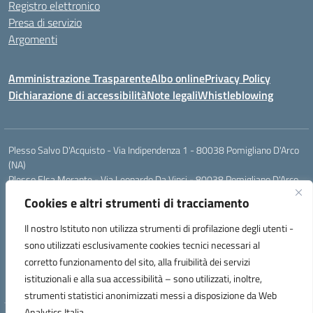
Registro elettronico
Presa di servizio
Argomenti
Amministrazione Trasparente
Albo online
Privacy Policy
Dichiarazione di accessibilità
Note legali
Whistleblowing
Plesso Salvo D'Acquisto - Via Indipendenza 1 - 80038 Pomigliano D'Arco
(NA)
Plesso Elsa Morante - Via Leonardo Da Vinci - 80038 Pomigliano D'Arco
(NA)
Cookies e altri strumenti di tracciamento
Plesso Leone - Via Pascoli - 80038 Pomigliano D'Arco (NA)
Tel.:0813177304 - Mail: naic8g1003@istruzione.it - Pec:
Il nostro Istituto non utilizza strumenti di profilazione degli utenti -
naic8g1003@pec.istruzione.it
sono utilizzati esclusivamente cookies tecnici necessari al
Codice Univoco ufficio: UIECQ7
corretto funzionamento del sito, alla fruibilità dei servizi
codice Meccanografico: NAIC8G1003
istituzionali e alla sua accessibilità – sono utilizzati, inoltre,
Codice Fiscale: 93076670632
strumenti statistici anonimizzati messi a disposizione da Web
Analytics Italia.