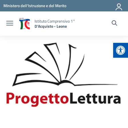
Vai ai contenuti
Vai al menu di navigazione
Vai al footer
Ministero dell'Istruzione e del Merito
Istituto Comprensivo 1°
D'Acquisto - Leone
Apr