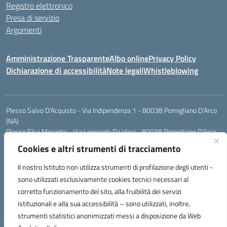
Registro elettronico
Presa di servizio
Argomenti
Amministrazione Trasparente
Albo online
Privacy Policy
Dichiarazione di accessibilità
Note legali
Whistleblowing
Plesso Salvo D'Acquisto - Via Indipendenza 1 - 80038 Pomigliano D'Arco
(NA)
Plesso Elsa Morante - Via Leonardo Da Vinci - 80038 Pomigliano D'Arco
(NA)
Cookies e altri strumenti di tracciamento
Plesso Leone - Via Pascoli - 80038 Pomigliano D'Arco (NA)
Tel.:0813177304 - Mail: naic8g1003@istruzione.it - Pec:
Il nostro Istituto non utilizza strumenti di profilazione degli utenti -
naic8g1003@pec.istruzione.it
sono utilizzati esclusivamente cookies tecnici necessari al
Codice Univoco ufficio: UIECQ7
corretto funzionamento del sito, alla fruibilità dei servizi
codice Meccanografico: NAIC8G1003
istituzionali e alla sua accessibilità – sono utilizzati, inoltre,
Codice Fiscale: 93076670632
strumenti statistici anonimizzati messi a disposizione da Web