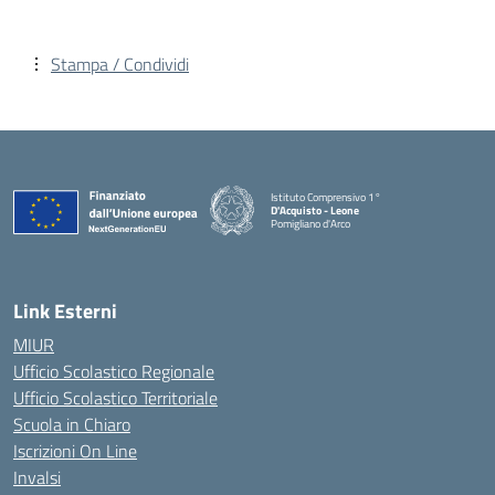
Stampa / Condividi
Istituto Comprensivo 1°
D'Acquisto - Leone
Pomigliano d'Arco
— Visita la pagina iniziale della scuola
Link Esterni
MIUR
Ufficio Scolastico Regionale
Ufficio Scolastico Territoriale
Scuola in Chiaro
Iscrizioni On Line
Invalsi