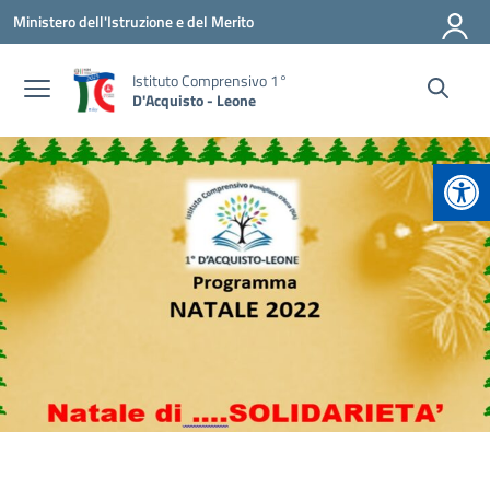
Vai ai contenuti
Vai al menu di navigazione
Vai al footer
Ministero dell'Istruzione e del Merito
Istituto Comprensivo 1°
D'Acquisto - Leone
Apr