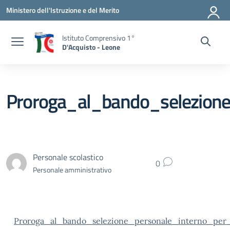
Vai ai contenuti
Vai al menu di navigazione
Vai al footer
Ministero dell'Istruzione e del Merito
Istituto Comprensivo 1°
D'Acquisto - Leone
Proroga_al_bando_selezione
Personale scolastico
0
Personale amministrativo
Proroga_al_bando_selezione_personale_interno_per_