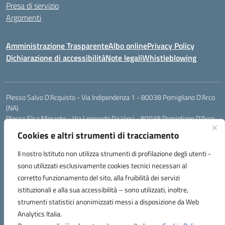
Presa di servizio
Argomenti
Amministrazione Trasparente
Albo online
Privacy Policy
Dichiarazione di accessibilità
Note legali
Whistleblowing
Plesso Salvo D'Acquisto - Via Indipendenza 1 - 80038 Pomigliano D'Arco
(NA)
Plesso Elsa Morante - Via Leonardo Da Vinci - 80038 Pomigliano D'Arco
(NA)
Cookies e altri strumenti di tracciamento
Plesso Leone - Via Pascoli - 80038 Pomigliano D'Arco (NA)
Tel.:0813177304 - Mail: naic8g1003@istruzione.it - Pec:
Il nostro Istituto non utilizza strumenti di profilazione degli utenti -
naic8g1003@pec.istruzione.it
sono utilizzati esclusivamente cookies tecnici necessari al
Codice Univoco ufficio: UIECQ7
corretto funzionamento del sito, alla fruibilità dei servizi
codice Meccanografico: NAIC8G1003
istituzionali e alla sua accessibilità – sono utilizzati, inoltre,
Codice Fiscale: 93076670632
strumenti statistici anonimizzati messi a disposizione da Web
Analytics Italia.
Hosting & Powered by 3D Solution S.r.l.