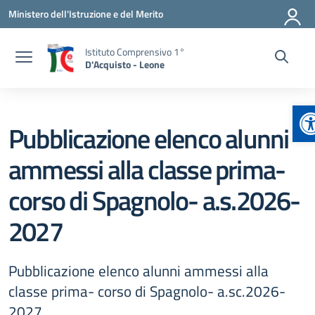
Vai ai contenuti
Vai al menu di navigazione
Vai al footer
Ministero dell'Istruzione e del Merito
Istituto Comprensivo 1°
D'Acquisto - Leone
A
Pubblicazione elenco alunni
ammessi alla classe prima-
corso di Spagnolo- a.s.2026-
2027
Pubblicazione elenco alunni ammessi alla
classe prima- corso di Spagnolo- a.sc.2026-
2027