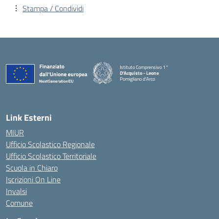
Stampa / Condividi
Istituto Comprensivo 1°
D'Acquisto - Leone
Pomigliano d'Arco
— Visita la pagina iniziale della scuola
Link Esterni
MIUR
Ufficio Scolastico Regionale
Ufficio Scolastico Territoriale
Scuola in Chiaro
Iscrizioni On Line
Invalsi
Comune