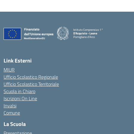
Istituto Comprensivo 1°
D'Acquisto - Leone
Pomigliano d'Arco
— Visita la pagina iniziale della scuola
Link Esterni
MIUR
Ufficio Scolastico Regionale
Ufficio Scolastico Territoriale
Scuola in Chiaro
Iscrizioni On Line
Invalsi
Comune
La Scuola
Presentazione