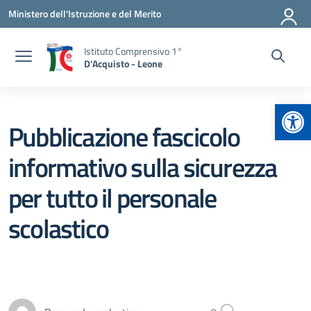
Vai ai contenuti
Vai al menu di navigazione
Vai al footer
Ministero dell'Istruzione e del Merito
Istituto Comprensivo 1°
D'Acquisto - Leone
Apr
Pubblicazione fascicolo
informativo sulla sicurezza
per tutto il personale
scolastico