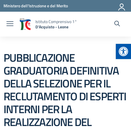
Vai ai contenuti
Vai al menu di navigazione
Vai al footer
Ministero dell'Istruzione e del Merito
Istituto Comprensivo 1°
D'Acquisto - Leone
Apr
PUBBLICAZIONE
GRADUATORIA DEFINITIVA
DELLA SELEZIONE PER IL
RECLUTAMENTO DI ESPERTI
INTERNI PER LA
REALIZZAZIONE DEL